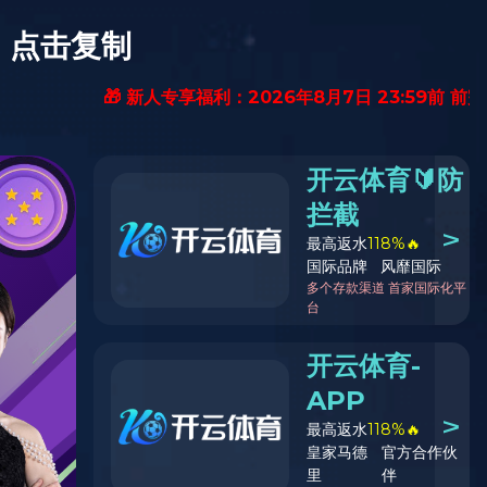
首 页
|
联系方式
|
加入收藏
|
设为首页
品牌研发
Jiuyou J9（中国）
Brand
Culture
首页
>
新闻资讯
>
集团新闻
选拔任用工作 “一报告两评议”会