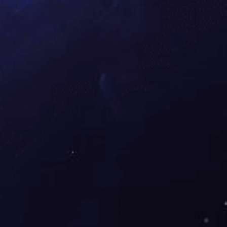
选拔任用工作情况。与会人员对九游
领导人员进行了民主测评与评议。