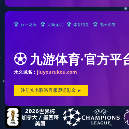
2月1
议。会
两委员