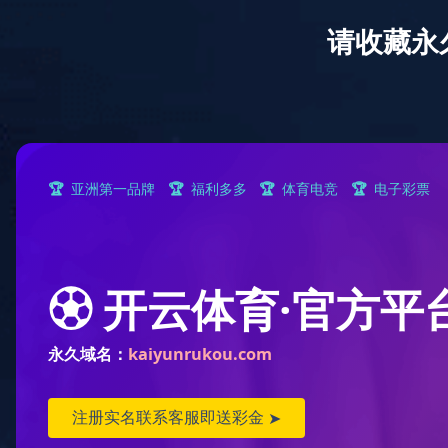
集团概况
新闻资
Group Overview
News
集团新闻
行业资讯
视频宣传
媒体报道
集团
专题报道
展板回顾
九游