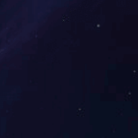
子述职与干部选拔任用“一报告两评议”制度，是加强领导班子和干
次民主测评与评议工作，一方面对领导班子的履职实绩和新提拔任用
一方面也强化了对公司选人用人工作的监督力度，为公司后续选拔和