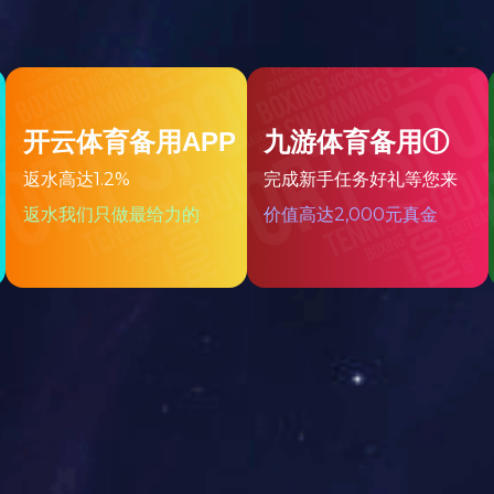
公司党委书记、董事长简玮仪代表公司班子作2024年度述职述廉述法
革的关键之年。九游在线官网j9党委领导班子坚持以习近平新时代
二十大、二十届二中、三中全会精神，在广州轻工集团党委的正确领
进、深化改革不断推进、创新发展取得突破。一是把牢政治方向，在
拓市场，在努力提升经营质效上持续发力。三是深化改革统筹，在发
洁套餐”，在涵养清廉政治生态上持续巩固。五是推动依法治企，在助力