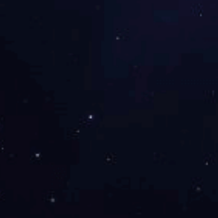
展望未
委和广
五”人
成服务
[上一篇
[下一篇]
网上展厅
|
诚聘英才
|
属下网站
|
Copyright © 2015 gztit.com™ All rights r