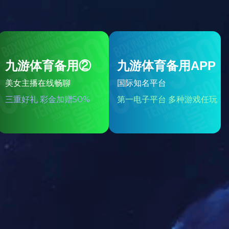
报告。报告指出，2024 年是全面
中国特色社会主义思想为指导，深入贯
导下，党的建设持续加强、经营工作
擦亮国企姓党本色上聚力领航。二是
展培育新质生产上奋力突破。四是定
企业合规建设上“诚”风向上。