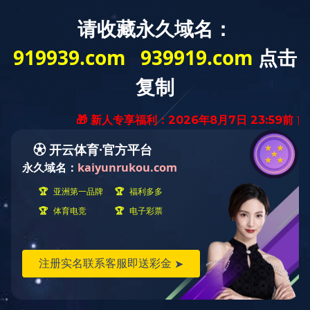
集团概况
新闻资讯
经营管理
Group Overview
News
Managemen
集团新闻
行业资讯
视频宣传
媒体报道
集团新闻
专题报道
展板回顾