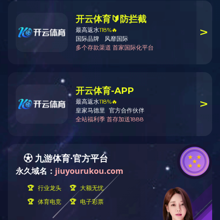
金蛇起岁，喜迎开工。2月6日，
2025年工作铺排情况。同时，